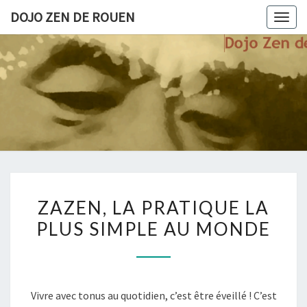
Skip
DOJO ZEN DE ROUEN
Togg
to
navig
content
DOJO
La
Pratique
Du Zen
ZEN
(zazen)
Au Dojo
DE
De
Rouen
ROUEN
ZAZEN,
ZAZEN, LA PRATIQUE LA
LA
PLUS SIMPLE AU MONDE
PRATIQUE
LA
PLUS
SIMPLE
Vivre avec tonus au quotidien, c’est être éveillé ! C’est
AU