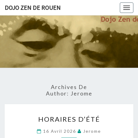
Skip
DOJO ZEN DE ROUEN
Togg
to
navig
content
DOJO
La
Pratique
Du Zen
ZEN
(zazen)
Au Dojo
DE
De
Rouen
ROUEN
Archives De
Author:
Jerome
HORAIRES
HORAIRES D’ÉTÉ
D’ÉTÉ
16 Avril 2026
Jerome