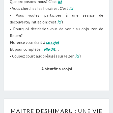
Que proposons-nous? C’est
ici
.
• Vous cherchez les horaires : C’est
ici
.
• Vous voulez participer à une séance de
découverte/initiation: c’est
ici
!
• Pourquoi décideriez-vous de venir au dojo zen de
Rouen?
Florence vous écrit à
ce sujet
.
Et pour compléter,
elle dit
…
• Coupez court aux préjugés sur le zen
ici
!
A bientôt au dojo!
MAITRE
MAITRE DESHIMARU : UNE VIE
DESHIMARU