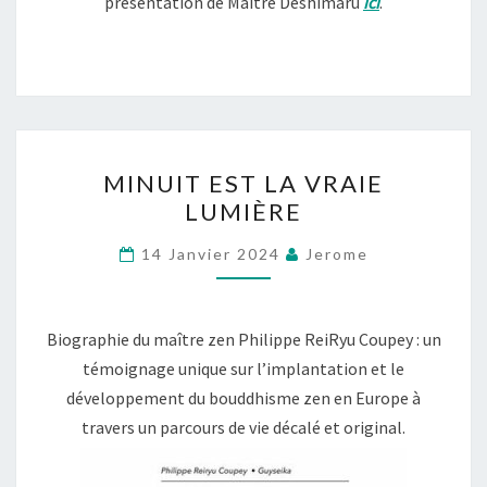
présentation de Maitre Deshimaru
ici
.
MINUIT
MINUIT EST LA VRAIE
EST
LUMIÈRE
LA
VRAIE
14 Janvier 2024
Jerome
LUMIÈRE
Biographie du maître zen Philippe ReiRyu Coupey : un
témoignage unique sur l’implantation et le
développement du bouddhisme zen en Europe à
travers un parcours de vie décalé et original.